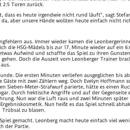
t 2:5 Toren zurück.
ass es heute irgendwie nicht rund läuft", sagt Stefan
a, aber unsere Hände wollten heute einfach nicht rich
Fangfehlern aus. Immer wieder kamen die Leonbergerinn
h die HSG-Mädels bis zur 17. Minute wieder auf ein 6:6
twas Aufwind und schaffte das Spiel zu ihren Gunsten 
u gehen. Doch die Auszeit vom Leonberger Trainer brac
 aus.
nde. Die ersten Minuten verliefen ausgeglichen bis ab 
die Gäste mit zwei Zählern weg. Doch Evelyn Hoffmann 
nen Sieben-Meter-Strafwurf parierte, hätte es einen R
sogar. Durch hektische Angriffe und auf der Gegenseite 
ührung. Nun war die Luft raus und zwei Minuten später 
 Ergebniskosmetik. Nun heißt es das Spiel schnell abhak
d Trübsal zu blasen.
 Spiel gemacht. Leonberg macht heute einfach viel we
h der Partie.