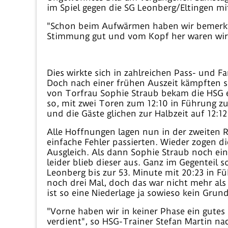
im Spiel gegen die SG Leonberg/Eltingen mi
"Schon beim Aufwärmen haben wir bemerkt, d
Stimmung gut und vom Kopf her waren wir d
Dies wirkte sich in zahlreichen Pass- und 
Doch nach einer frühen Auszeit kämpften sic
von Torfrau Sophie Straub bekam die HSG e
so, mit zwei Toren zum 12:10 in Führung z
und die Gäste glichen zur Halbzeit auf 12:12
Alle Hoffnungen lagen nun in der zweiten Ru
einfache Fehler passierten. Wieder zogen 
Ausgleich. Als dann Sophie Straub noch ei
leider blieb dieser aus. Ganz im Gegenteil 
Leonberg bis zur 53. Minute mit 20:23 in F
noch drei Mal, doch das war nicht mehr als
ist so eine Niederlage ja sowieso kein Grun
"Vorne haben wir in keiner Phase ein gutes
verdient", so HSG-Trainer Stefan Martin nac