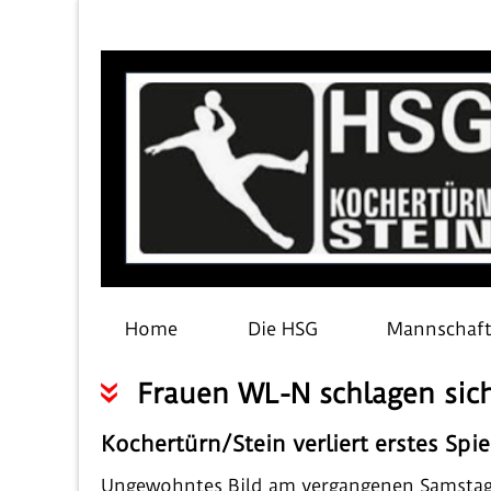
Home
Die HSG
Mannschaf
Frauen WL-N schlagen sich
Kochertürn/Stein verliert erstes Spi
Ungewohntes Bild am vergangenen Samstag i