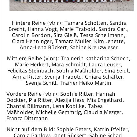
Hintere Reihe (vlnr): Tamara Scholten, Sandra
Brecht, Hanna Vogt, Marie Trabold, Sandra Carl,
Carolin Bordon, Sira Gleiß, Tessa Schellmann,
Clara Henninger, Tamara Müller, Kim Jenette,
Anna-Lena Rückert, Sabine Kreuzwieser
Mittlere Reihe (vlnr): Trainerin Katharina Schoch,
Marie Herkert, Mara Schmidt, Laura Leuser,
Felicitas Steinbach, Sophia Maßholder, Sina Seidl,
Anna Ritter, Svenja Trabold, Chiara Schäfter,
Svenja Schill, Trainer Heiko Martin
Vordere Reihe (vlnr): Sophie Ritter, Hannah
Dockter, Pia Ritter, Alexija Hess, Mia Engelhard,
Chantal Billmann, Lena Kobilke, Tabea
Maßholder, Michelle Gemmrig, Claudia Mezger,
Franca Dittmann
Nicht auf dem Bild: Sophie Peters, Katrin Pfeifer,
Carola Pahlow, Janet Rückert, Sabine Schad,